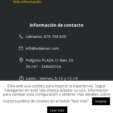
Más información
Información de contacto
Llámanos: 876 768 830
info@edainver.com
Polígono PLAZA. C/ Bari, 33.
50.197 - ZARAGOZA
Lunes - Viernes, 8-13 y 15-19
Esta web usa cookies para mejorar la experiencia. Seguir
navegando en este sitio implica aceptar su uso. Información
para cambiar esta configuración y obtener más detalles sobre
nuestra política de cookies en el botón "leer más".
Aceptar
2017 © Edainver S.L. |
Política de Privacidad
Leer más